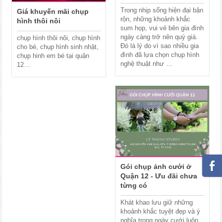
Trong nhịp sống hiện đại bận
Giá khuyến mãi chụp
rộn, những khoảnh khắc
hình thôi nôi
sum họp, vui vẻ bên gia đình
ngày càng trở nên quý giá.
chụp hình thôi nôi, chụp hình
Đó là lý do vì sao nhiều gia
cho bé, chụp hình sinh nhật,
đình đã lựa chọn chụp hình
chụp hinh em bé tại quận
nghệ thuật như …
12…
Gói chụp ảnh cưới ở
Quận 12 - Ưu đãi chưa
từng có
Khát khao lưu giữ những
khoảnh khắc tuyệt đẹp và ý
nghĩa trong ngày cưới luôn