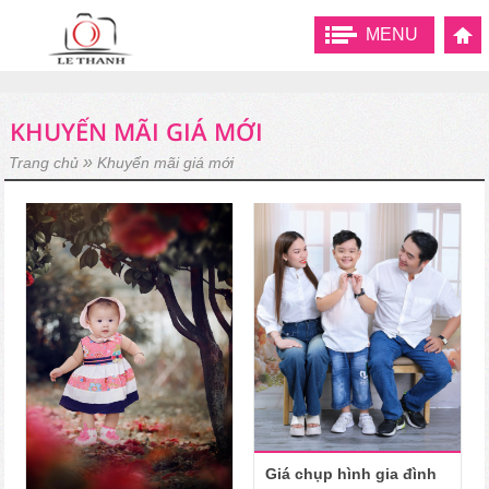
MENU
KHUYẾN MÃI GIÁ MỚI
»
Trang chủ
Khuyến mãi giá mới
Giá chụp hình gia đình