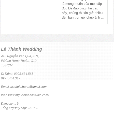
là mong muốn của mọi cặp
đôi. Để đáp ứng nhu cầu
này, chúng tôi xin giới thiệu
đến bạn trọn gói chụp ảnh …
Lê Thành Wedding
443 Nguyễn Văn Quá, KP4,
P.Đông Hưng Thuận, Q12,
Tp.HCM
Di Động: 0908.634.565 -
0977.444.317
Email:
studiolethanh@gmail.com
Websites: http://lethanhstudio.com/
Đang xem: 9
Tổng lượt truy cập: 921366