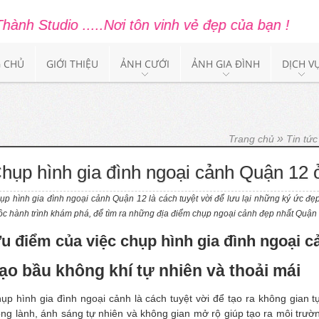
....Nơi tôn vinh vẻ đẹp của bạn !
 CHỦ
GIỚI THIỆU
ẢNH CƯỚI
ẢNH GIA ĐÌNH
DỊCH V
»
Trang chủ
Tin tức
hụp hình gia đình ngoại cảnh Quận 12 
ụp hình gia đình ngoại cảnh Quận 12 là cách tuyệt vời để lưu lại những ký ức đ
ộc hành trình khám phá, để tìm ra những địa điểm chụp ngoại cảnh đẹp nhất Quận 
u điểm của việc chụp hình gia đình ngoại 
ạo bầu không khí tự nhiên và thoải mái
ụp hình gia đình ngoại cảnh là cách tuyệt vời để tạo ra không gian t
ong lành, ánh sáng tự nhiên và không gian mở rộ giúp tạo ra môi trườn