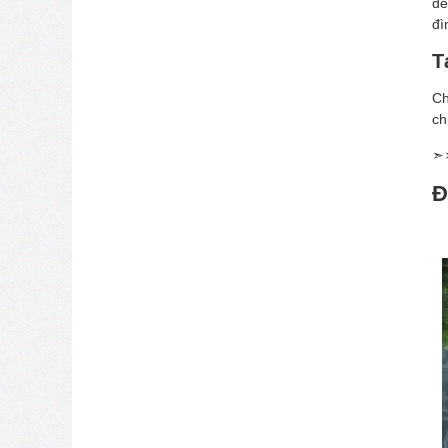
đế
đì
T
Ch
ch
➣
Đ