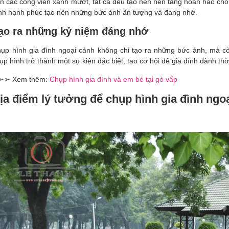
n các công viên xanh mướt, tất cả đều tạo nên nền tảng hoàn hảo cho 
nh hạnh phúc tạo nên những bức ảnh ấn tượng và đáng nhớ.
ạo ra những kỷ niệm đáng nhớ
ụp hình gia đình ngoại cảnh không chỉ tạo ra những bức ảnh, mà cò
ụp hình trở thành một sự kiện đặc biệt, tạo cơ hội để gia đình dành thờ
➣➣ Xem thêm:
Chụp hình gia đình và em bé tại gò vấp
ịa điểm lý tưởng để chụp hình gia đình ngo