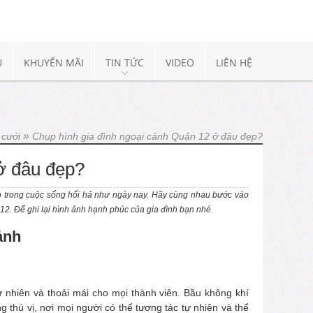
Ụ
KHUYẾN MÃI
TIN TỨC
VIDEO
LIÊN HỆ
»
 cưới
Chụp hình gia đình ngoại cảnh Quận 12 ở đâu đẹp?
ở đâu đẹp?
ẹp trong cuộc sống hối hả như ngày nay. Hãy cùng nhau bước vào
12. Để ghi lại hình ảnh hạnh phúc của gia đình bạn nhé.
cảnh
ự nhiên và thoải mái cho mọi thành viên. Bầu không khí
g thú vị, nơi mọi người có thể tương tác tự nhiên và thể