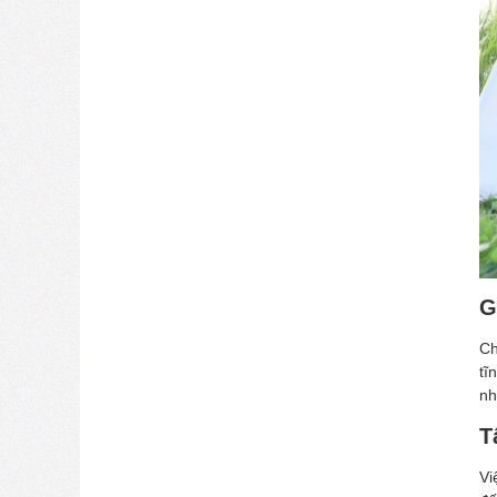
G
Ch
tĩ
nh
T
Vi