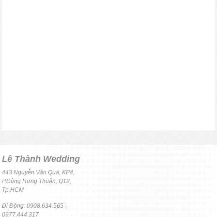
Lê Thành Wedding
443 Nguyễn Văn Quá, KP4,
P.Đông Hưng Thuận, Q12,
Tp.HCM
Di Động: 0908.634.565 -
0977.444.317