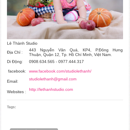
Lê Thành Studio
443 Nguyễn Văn Quá, KP4, P.Đông Hưng
Địa Chỉ :
Thuận,
Quận 12, Tp. Hồ Chí Minh, Việt Nam.
Di Động:
0908.634.565 - 0977.444.317
facebook:
www.facebook.com/studiolethanh/
studiolethanh@gmail.com
Email:
http://lethanhstudio.com
Websites :
Tags: