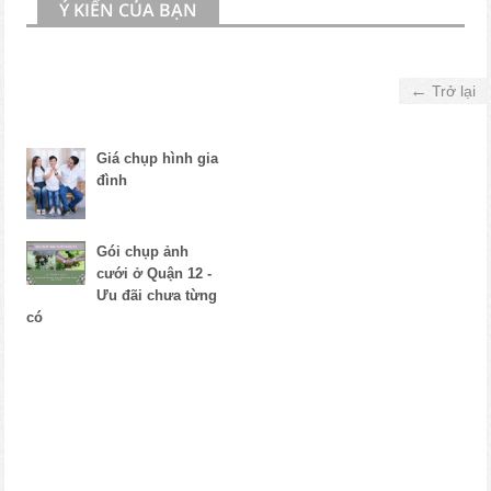
Ý KIẾN CỦA BẠN
←
Trở lại
Giá chụp hình gia
đình
Gói chụp ảnh
cưới ở Quận 12 -
Ưu đãi chưa từng
có