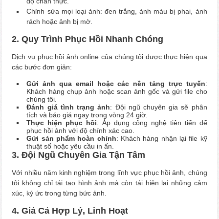
độ chân thực.
Chỉnh sửa mọi loại ảnh: đen trắng, ảnh màu bị phai, ảnh
rách hoặc ảnh bị mờ.
2. Quy Trình Phục Hồi Nhanh Chóng
Dịch vụ phục hồi ảnh online của chúng tôi được thực hiện qua
các bước đơn giản:
Gửi ảnh qua email hoặc các nền tảng trực tuyến
:
Khách hàng chụp ảnh hoặc scan ảnh gốc và gửi file cho
chúng tôi.
Đánh giá tình trạng ảnh
: Đội ngũ chuyên gia sẽ phân
tích và báo giá ngay trong vòng 24 giờ.
Thực hiện phục hồi
: Áp dụng công nghệ tiên tiến để
phục hồi ảnh với độ chính xác cao.
Gửi sản phẩm hoàn chỉnh
: Khách hàng nhận lại file kỹ
thuật số hoặc yêu cầu in ấn.
3. Đội Ngũ Chuyên Gia Tận Tâm
Với nhiều năm kinh nghiệm trong lĩnh vực phục hồi ảnh, chúng
tôi không chỉ tái tạo hình ảnh mà còn tái hiện lại những cảm
xúc, ký ức trong từng bức ảnh.
4. Giá Cả Hợp Lý, Linh Hoạt