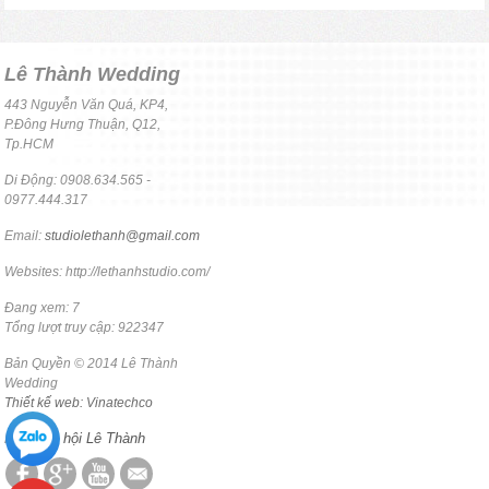
Lê Thành Wedding
443 Nguyễn Văn Quá, KP4,
P.Đông Hưng Thuận, Q12,
Tp.HCM
Di Động: 0908.634.565 -
0977.444.317
Email:
studiolethanh@gmail.com
Websites: http://lethanhstudio.com/
Đang xem: 7
Tổng lượt truy cập: 922347
Bản Quyền © 2014 Lê Thành
Wedding
Thiết kế web: Vinatechco
Mạng xã hội Lê Thành