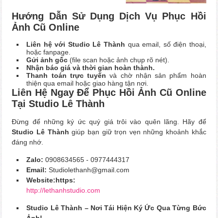
Hướng Dẫn Sử Dụng Dịch Vụ Phục Hồi
Ảnh Cũ Online
Liên hệ với Studio Lê Thành
qua email, số điện thoại,
hoặc fanpage.
Gửi ảnh gốc
(file scan hoặc ảnh chụp rõ nét).
Nhận báo giá và thời gian hoàn thành.
Thanh toán trực tuyến
và chờ nhận sản phẩm hoàn
thiện qua email hoặc giao hàng tận nơi.
Liên Hệ Ngay Để Phục Hồi Ảnh Cũ Online
Tại Studio Lê Thành
Đừng để những ký ức quý giá trôi vào quên lãng. Hãy để
Studio Lê Thành
giúp bạn giữ trọn vẹn những khoảnh khắc
đáng nhớ.
Zalo:
0908634565 - 0977444317
Email:
Studiolethanh@gmail.com
Website:https:
http://lethanhstudio.com
Studio Lê Thành – Nơi Tái Hiện Ký Ức Qua Từng Bức
Ảnh!