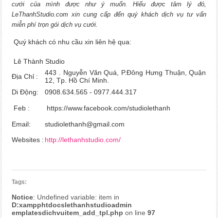
cưới của mình được như ý muốn. Hiểu được tâm lý đó,
LeThanhStudio.com xin cung cấp đến quý khách dịch vụ tư vấn
miễn phí trọn gói dịch vụ cưới.
Quý khách có nhu cầu xin liên hệ qua:
Lê Thành Studio
443 . Nguyễn Văn Quá, P.Đông Hưng Thuận,
Quận
Địa Chỉ :
12, Tp. Hồ Chí Minh.
Di Động:
0908.634.565 - 0977.444.317
Feb :
https://www.facebook.com/studiolethanh
Email:
studiolethanh@gmail.com
Websites :
http://lethanhstudio.com/
Tags:
Notice
: Undefined variable: item in
D:xampphtdocslethanhstudioadmin
emplatesdichvuitem_add_tpl.php
on line
97