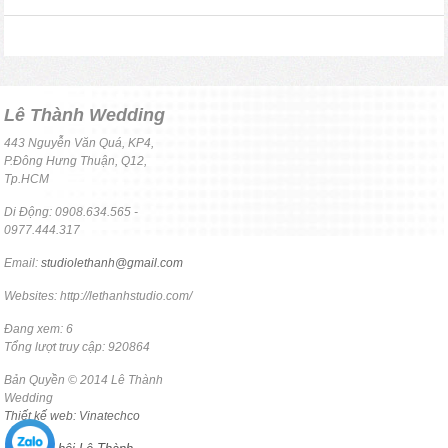
Lê Thành Wedding
443 Nguyễn Văn Quá, KP4,
P.Đông Hưng Thuận, Q12,
Tp.HCM
Di Động: 0908.634.565 -
0977.444.317
Email:
studiolethanh@gmail.com
Websites: http://lethanhstudio.com/
Đang xem: 6
Tổng lượt truy cập: 920864
Bản Quyền © 2014 Lê Thành
Wedding
Thiết kế web: Vinatechco